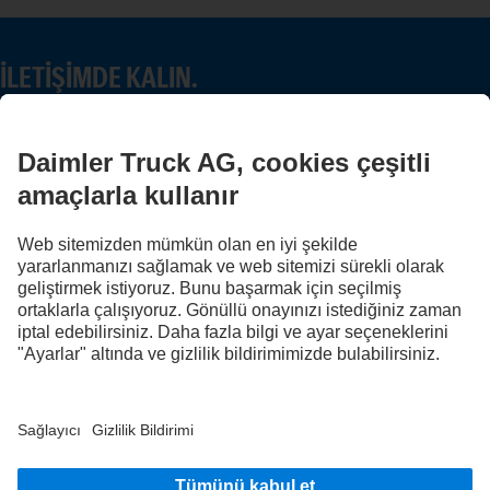
İLETIŞIMDE KALIN.
Dijital kanallarımızda Mercedes-Benz Trucks'ı keşfedin.
FOLLOW THE ROADSTARS.
Deneyimlerinizi şimdi diğer kamyon sürücüleriyle paylaşın.
Haydi katılın